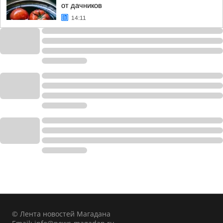
от дачников
14:11
© Лента новостей Магадана