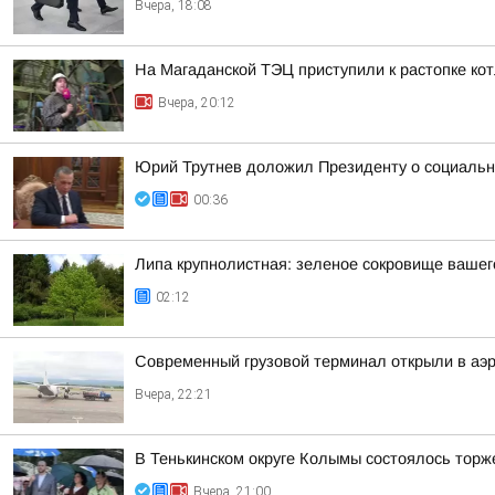
Вчера, 18:08
На Магаданской ТЭЦ приступили к растопке ко
Вчера, 20:12
Юрий Трутнев доложил Президенту о социальн
00:36
Липа крупнолистная: зеленое сокровище вашег
02:12
Современный грузовой терминал открыли в аэр
Вчера, 22:21
В Тенькинском округе Колымы состоялось торж
Вчера, 21:00