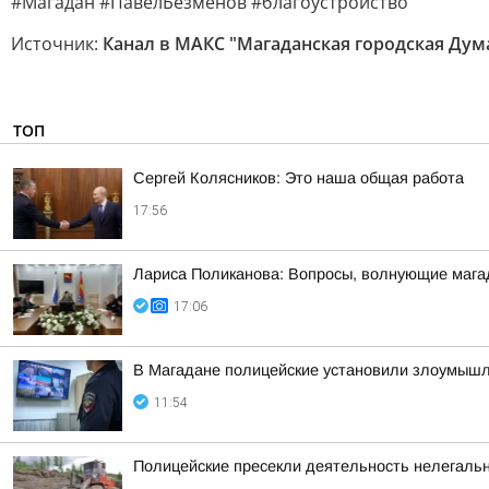
#Магадан #ПавелБезменов #благоустройство
Источник:
Канал в МАКС "Магаданская городская Дум
ТОП
Сергей Колясников: Это наша общая работа
17:56
Лариса Поликанова: Вопросы, волнующие мага
17:06
В Магадане полицейские установили злоумышлен
11:54
Полицейские пресекли деятельность нелегаль