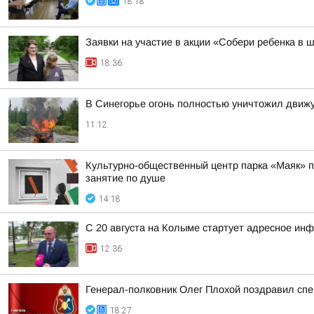
18:18
Заявки на участие в акции «Собери ребенка в 
18:36
В Синегорье огонь полностью уничтожил движ
11:12
Культурно-общественный центр парка «Маяк» пр
занятие по душе
14:18
С 20 августа на Колыме стартует адресное ин
12:36
Генерал-полковник Олег Плохой поздравил сп
18:27