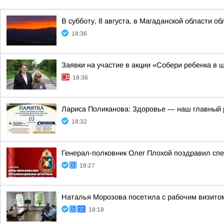
В субботу, 8 августа, в Магаданской области о
18:36
Заявки на участие в акции «Собери ребенка в 
18:36
Лариса Поликанова: Здоровье — наш главный 
18:32
Генерал-полковник Олег Плохой поздравил сп
18:27
Наталья Морозова посетила с рабочим визито
18:18