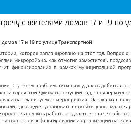
тречу с жителями домов 17 и 19 по 
 домов 17 и 19 по улице Транспортной
итории, которое запланировано на этот год. Вопрос о
елями микрорайона. Как отметил заместитель председ
лучит финансирование в рамках муниципальной прог
янии. С учётом проблематики нам удалось добиться т
ской городской Думы» на текущий год, - подчеркнул з
овали на планируемые мероприятия. Однако их справе
ровали, где следует установить скамейки, урны, малые 
просто выполнить работы, а сделать все так, чтобы это
ения вопросов асфальтирования и организации парково