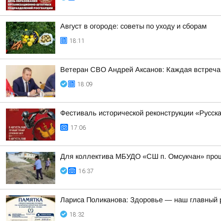
Август в огороде: советы по уходу и сборам
18:11
Ветеран СВО Андрей Аксанов: Каждая встреча
18:09
Фестиваль исторической реконструкции «Русска
17:06
Для коллектива МБУДО «СШ п. Омсукчан» прош
16:37
Лариса Поликанова: Здоровье — наш главный 
18:32