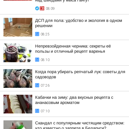
над шведами у мыса Гангут
08:09
ДСП для пола: удобство и экология в одном
решении
08:25
Непревзойденная черника: секреты её
пользы и отличный рецепт варенья
08:10
Когда пора убирать репчатый лук: советы для
садоводов
07:26
Кабачки на зиму: два вкусных рецепта с
ананасовым ароматом
07:10
Скандал с популярным чистящим средством:
что известно о запрете в Беларуси?