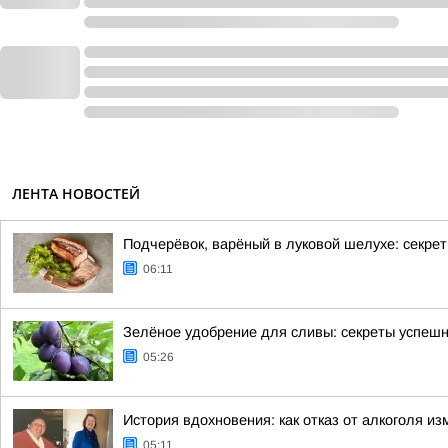
ЛЕНТА НОВОСТЕЙ
Подчерёвок, варёный в луковой шелухе: секрет
06:11
Зелёное удобрение для сливы: секреты успешн
05:26
История вдохновения: как отказ от алкоголя и
05:11