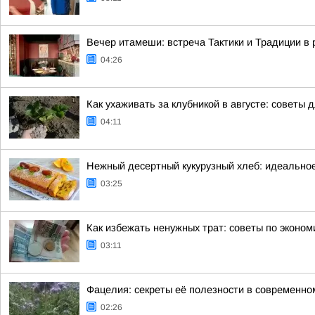
Вечер итамеши: встреча Тактики и Традиции в
04:26
Как ухаживать за клубникой в августе: советы 
04:11
Нежный десертный кукурузный хлеб: идеальное
03:25
Как избежать ненужных трат: советы по эконо
03:11
Фацелия: секреты её полезности в современно
02:26