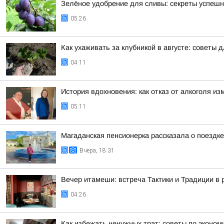
Зелёное удобрение для сливы: секреты успешн
05:26
Как ухаживать за клубникой в августе: советы 
04:11
История вдохновения: как отказ от алкоголя и
05:11
Магаданская пенсионерка рассказала о поездк
Вчера, 18:31
Вечер итамеши: встреча Тактики и Традиции в
04:26
Как избежать ненужных трат: советы по эконо