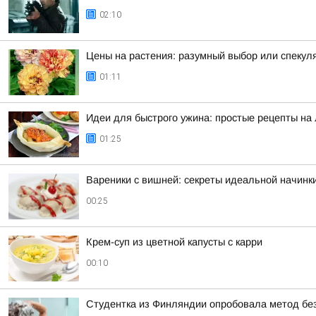
02:10
Цены на растения: разумный выбор или спекул
01:11
Идеи для быстрого ужина: простые рецепты на
01:25
Вареники с вишней: секреты идеальной начинк
00:25
Крем-суп из цветной капусты с карри
00:10
Студентка из Финляндии опробовала метод бе