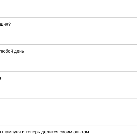
яция?
 любой день
и
з шампуня и теперь делится своим опытом