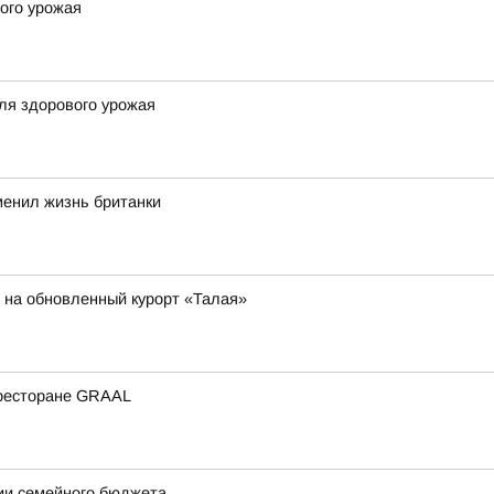
ого урожая
для здорового урожая
зменил жизнь британки
е на обновленный курорт «Талая»
 ресторане GRAAL
мии семейного бюджета