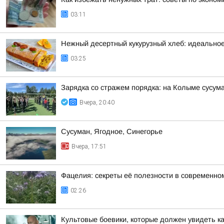
03:11
Нежный десертный кукурузный хлеб: идеальное
03:25
Зарядка со стражем порядка: на Колыме сусум
Вчера, 20:40
Сусуман, Ягодное, Синегорье
Вчера, 17:51
Фацелия: секреты её полезности в современно
02:26
Культовые боевики, которые должен увидеть 