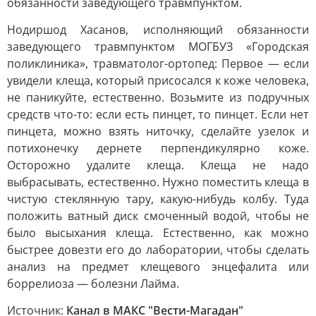
обязанности заведующего травмпунктом.
Нодиршод Хасанов, исполняющий обязанности
заведующего травмпунктом МОГБУЗ «Городская
поликлиника», травматолог-ортопед: Первое — если
увидели клеща, который присосался к коже человека,
не паникуйте, естественно. Возьмите из подручных
средств что-то: если есть пинцет, то пинцет. Если нет
пинцета, можно взять ниточку, сделайте узелок и
потихонечку дернете перпендикулярно коже.
Осторожно удалите клеща. Клеща не надо
выбрасывать, естественно. Нужно поместить клеща в
чистую стеклянную тару, какую-нибудь колбу. Туда
положить ватный диск смоченный водой, чтобы не
было высыхания клеща. Естественно, как можно
быстрее довезти его до лаборатории, чтобы сделать
анализ на предмет клещевого энцефалита или
боррелиоза — болезни Лайма.
Источник:
Канал в МАКС "Вести-Магадан"