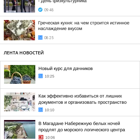
- День физкультурника
09:48
Греческая кухня: на чем строится истинное
наслаждение вкусом
08:25
ЛЕНТА НОВОСТЕЙ
Новый курс для дачников
10:25
Как эффективно избавиться от лишних
документов и организовать пространство
10:10
В Магадане Набережную белых ночей
продлят до морского логического центра
10:06