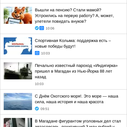
Вышли на пенсию? Стали мамой?
Устроились на первую работу? А, может,
улетели повидать внуков?
10:06
Спортивная Колыма: поддержка есть –
новые победы будут!
10:03
Печально известный пароход «Индигирка»
пришел в Магадан из Нью-Йорка 88 лет
назад
10:03
С Днём Охотского моря!. Это море — наша
сила, наша история и наша красота
09:51
В Магадане фигурантом уголовных дел стал
автослесарь, похитивший 3 млн рублей у