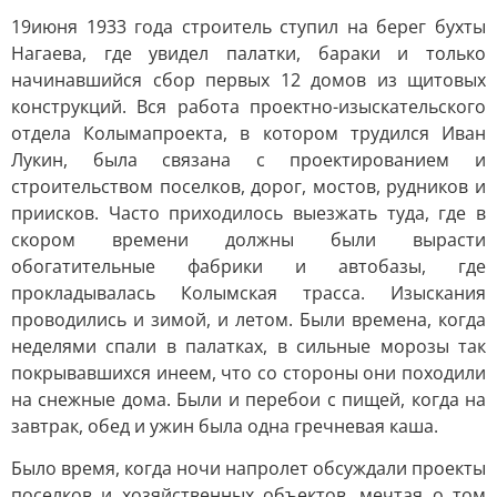
19июня 1933 года строитель ступил на берег бухты
Нагаева, где увидел палатки, бараки и только
начинавшийся сбор первых 12 домов из щитовых
конструкций. Вся работа проектно-изыскательского
отдела Колымапроекта, в котором трудился Иван
Лукин, была связана с проектированием и
строительством поселков, дорог, мостов, рудников и
приисков. Часто приходилось выезжать туда, где в
скором времени должны были вырасти
обогатительные фабрики и автобазы, где
прокладывалась Колымская трасса. Изыскания
проводились и зимой, и летом. Были времена, когда
неделями спали в палатках, в сильные морозы так
покрывавшихся инеем, что со стороны они походили
на снежные дома. Были и перебои с пищей, когда на
завтрак, обед и ужин была одна гречневая каша.
Было время, когда ночи напролет обсуждали проекты
поселков и хозяйственных объектов, мечтая о том