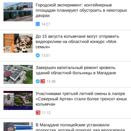
Городской эксперимент: контейнерные
площадки планируют обустроить в некоторых
дворах
14:27
До 15 августа колымчане могут отправить
видеоролики на областной конкурс «Моя
семья»
13:51
Завершен капитальный ремонт кровель
зданий областной больницы в Магадане
15:09
Участниками третьей летней смены в лагере
«Северный Артек» стали более трехсот юных
колымчан
11:12
В Магадане полицейские установили
подростка, который похитил два велосипеда,