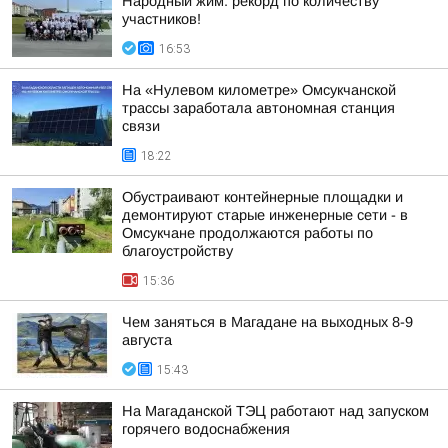
Народный жим: рекорд по количеству
участников!
16:53
На «Нулевом километре» Омсукчанской
трассы заработала автономная станция
связи
18:22
Обустраивают контейнерные площадки и
демонтируют старые инженерные сети - в
Омсукчане продолжаются работы по
благоустройству
15:36
Чем заняться в Магадане на выходных 8-9
августа
15:43
На Магаданской ТЭЦ работают над запуском
горячего водоснабжения