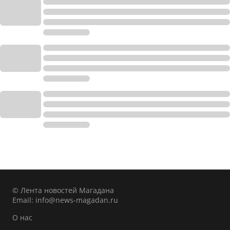
© Лента новостей Магадана
Email:
info@news-magadan.ru
О нас