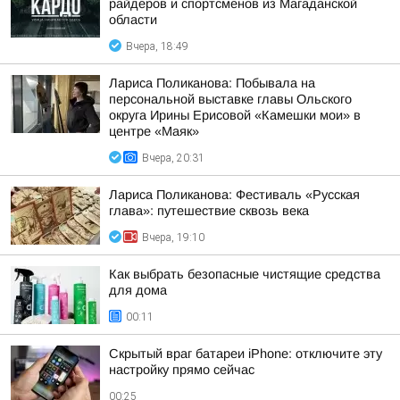
райдеров и спортсменов из Магаданской
области
Вчера, 18:49
Лариса Поликанова: Побывала на
персональной выставке главы Ольского
округа Ирины Ерисовой «Камешки мои» в
центре «Маяк»
Вчера, 20:31
Лариса Поликанова: Фестиваль «Русская
глава»: путешествие сквозь века
Вчера, 19:10
Как выбрать безопасные чистящие средства
для дома
00:11
Скрытый враг батареи iPhone: отключите эту
настройку прямо сейчас
00:25