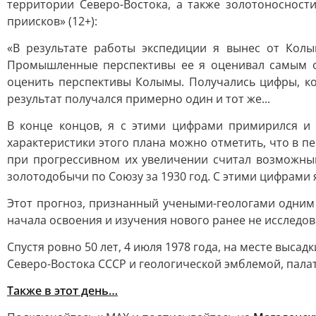
территории Северо-Востока, а также золотоносност
приисков» (12+):
«В результате работы экспедиции я вынес от Колы
Промышленные перспективы ее я оценивал самым о
оценить перспективы Колымы. Получались цифры, ко
результат получался примерно один и тот же...
В конце концов, я с этими цифрами примирился и 
характеристики этого плана можно отметить, что в п
при прогрессивном их увеличении считал возможны
золотодобычи по Союзу за 1930 год. С этими цифрами я
Этот прогноз, признанный учеными-геологами одним 
начала освоения и изучения нового ранее не исследо
Спустя ровно 50 лет, 4 июля 1978 года, на месте выс
Северо-Востока СССР и геологической эмблемой, пала
Также в этот день…