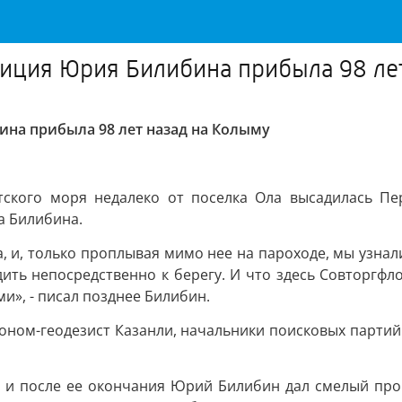
иция Юрия Билибина прибыла 98 ле
на прибыла 98 лет назад на Колыму
ского моря недалеко от поселка Ола высадилась Пе
а Билибина.
, и, только проплывая мимо нее на пароходе, мы узнали
дить непосредственно к берегу. И что здесь Совторгфл
и», - писал позднее Билибин.
оном-геодезист Казанли, начальники поисковых партий 
а, и после ее окончания Юрий Билибин дал смелый про