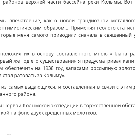
и районов верхней части бассейна реки Колымы. Вот
мы впечатление, как о новой грандиозной металлоге
птимистическим образом… Применяя геолого-статист
торые меня самого приводили сначала в священный у
положил их в основу составленного мною «Плана ра
ервый же год его существования я предусматривал капит
м обеспечить на 1938 год запасами россыпную золот
 стал ратовать за Колыму».
из самых выдающихся, и составленная в связи с этим д
ванного района.
адки Первой Колымской экспедиции в торжественной обс
ткой на фоне двух скрещенных молотков.