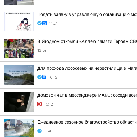
Подать заявку в управляющую организацию мо
11:21
В Ягодном открыли «Аллею памяти Героям С
12:39
Для прохода лососевых на нерестилища в Маг
16:12
Домовой чат в мессенджере MAКС: соседи всег
16:12
Ежедневное сезонное благоустройство областн
10:48