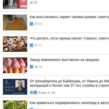
08:33
Как восстановить паркет своими руками: совет
07:25
Что делать, если курица пахнет странно: совет
07:11
Завод мороженого выставлен на продажу
08:10
От Шпицбергена до Байконура, от Ямала до Ма
экспедиций и более чем 37 лет службы в строи
Вчера, 21:46
Как правильно подкармливать виноград в авгу