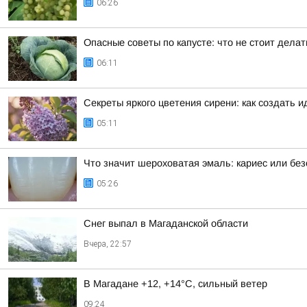
06:26
Опасные советы по капусте: что не стоит дела
06:11
Секреты яркого цветения сирени: как создать 
05:11
Что значит шероховатая эмаль: кариес или бе
05:26
Снег выпал в Магаданской области
Вчера, 22:57
В Магадане +12, +14°C, сильный ветер
09:24