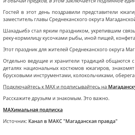
и обычаи предков, в этом заключается подлинное един
Гостей в этот день поздравили представители юкаги
заместитель главы Среднеканского округа Магаданско
Шахадьибэ стал ярким праздником, укрепившим связь
реку-кормилицу кусочками рыбы, иной пищей, конфета
Этот праздник для жителей Среднеканского округа Маг
Отдельно ведущие и хранители традиций общаются с
деталях национальных костюмов юкагиров, знакомя
брусковыми инструментами, колокольчиками, оберегами
Подключайтесь к MAX и подписывайтесь на
Магаданск
Расскажите друзьям и знакомым. Это важно.
МАХимальная подписка
Источник:
Канал в МАКС "Магаданская правда"