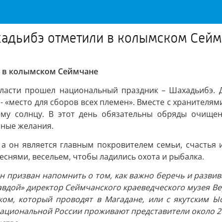
адьибэ отметили в колымском Сейм
 в колымском Сеймчане
бласти прошел национальный праздник – Шахадьибэ. Д
- «место для сборов всех племен». Вместе с хранителям
щему солнцу. В этот день обязательны обряды очище
нные желания.
 а он является главным покровителем семьи, счастья
снями, весельем, чтобы ладились охота и рыбалка.
он призван напомнить о том, как важно беречь и развив
равдой» директор Сеймчанского краеведческого музея В
ком, который проводят в Магадане, или с якутским Ы
ациональной России проживают представители около 20