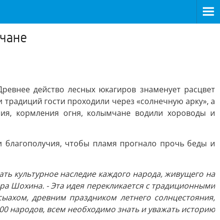
чане
ревнее действо лесных юкагиров знаменует расцвет
и традиций гости проходили через «солнечную арку», а
ния, кормления огня, колымчане водили хороводы и
 и благополучия, чтобы пламя прогнало прочь беды и
ать культурное наследие каждого народа, живущего на
ера Шохина. - Эта идея перекликается с традиционными
сыахом, древним праздником летнего солнцестояния,
0 народов, всем необходимо знать и уважать историю