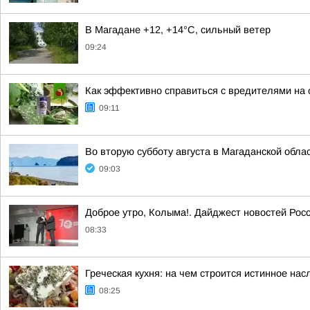
В Магадане +12, +14°C, сильный ветер
09:24
Как эффективно справиться с вредителями на
09:11
Во вторую субботу августа в Магаданской обла
09:03
Доброе утро, Колыма!. Дайджест новостей Рос
08:33
Греческая кухня: на чем строится истинное на
08:25