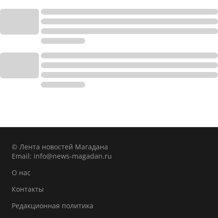
© Лента новостей Магадана
Email:
info@news-magadan.ru
О нас
Контакты
Редакционная политика