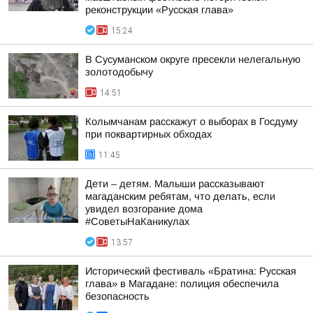
реконструкции «Русская глава»
15:24
В Сусуманском округе пресекли нелегальную
золотодобычу
14:51
Колымчанам расскажут о выборах в Госдуму
при поквартирных обходах
11:45
Дети – детям. Малыши рассказывают
магаданским ребятам, что делать, если
увидел возгорание дома
#СоветыНаКаникулах
13:57
Исторический фестиваль «Братина: Русская
глава» в Магадане: полиция обеспечила
безопасность