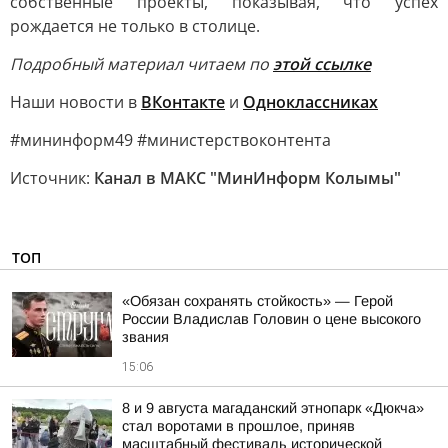
собственные проекты, показывая, что успех
рождается не только в столице.
Подробный материал читаем по
этой ссылке
Наши новости в
ВКонтакте
и
Одноклассниках
#мининформ49 #министерствоконтента
Источник:
Канал в МАКС "МинИнформ Колымы"
ТОП
«Обязан сохранять стойкость» — Герой
России Владислав Головин о цене высокого
звания
15:06
8 и 9 августа магаданский этнопарк «Дюкча»
стал воротами в прошлое, приняв
масштабный фестиваль исторической