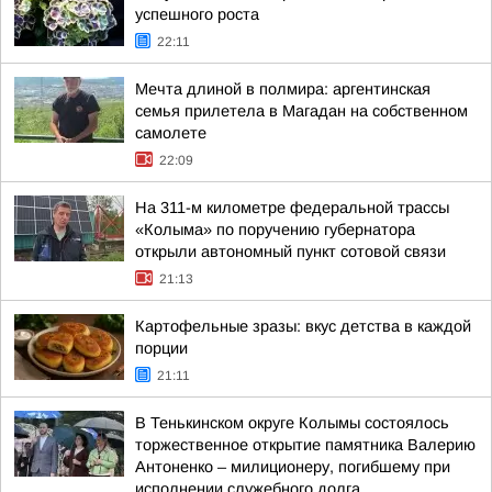
успешного роста
22:11
Мечта длиной в полмира: аргентинская
семья прилетела в Магадан на собственном
самолете
22:09
На 311-м километре федеральной трассы
«Колыма» по поручению губернатора
открыли автономный пункт сотовой связи
21:13
Картофельные зразы: вкус детства в каждой
порции
21:11
В Тенькинском округе Колымы состоялось
торжественное открытие памятника Валерию
Антоненко – милиционеру, погибшему при
исполнении служебного долга