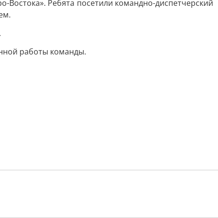
ро-Востока». Ребята посетили командно-диспетчерский
ем.
.
енной работы команды.