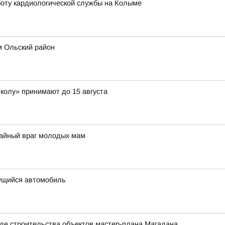
оту кардиологической службы на Колыме
м Ольский район
школу» принимают до 15 августа
тайный враг молодых мам
ущийся автомобиль
де строительства объектов мастер-плана Магадана