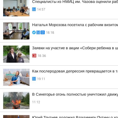
Специалисты из НМИЦ им. Чазова оценили раб
14:57
Наталья Морозова посетила с рабочим визито
18:18
Заявки на участие в акции «Собери ребенка в 
18:36
Как послеродовая депрессия превращается в 
19:11
В Синегорье огонь полностью уничтожил движ
11:12
Юрий Трутнев доложил Владимиру Путину о хо