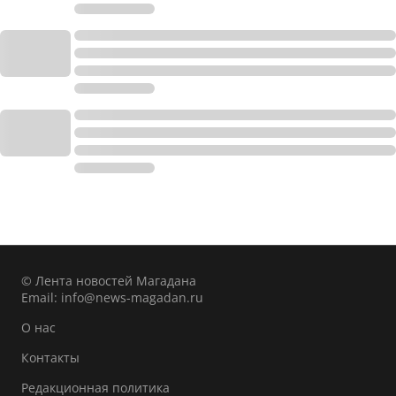
© Лента новостей Магадана
Email:
info@news-magadan.ru
О нас
Контакты
Редакционная политика