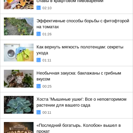
славы в крафтовом пивоварении
02:10
Эффективные способы борьбы с фитофторой
на томатах
01:26
Как вернуть мягкость полотенцам: секреты
ухода
01:11
Необычная закуска: баклажаны с грибным
вкусом
00:25
Хоста 'Мышиные ушки': Все о неповторимом
растении для вашего сада
00:11
«Последний богатырь. Колобок» вышел в
прокат