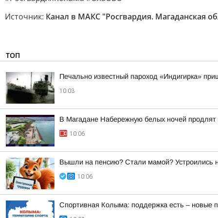
Источник:
Канал в МАКС "Росгвардия. Магаданская об
ТОП
Печально известный пароход «Индигирка» приш
10:03
В Магадане Набережную белых ночей продлят д
10:06
Вышли на пенсию? Стали мамой? Устроились на
10:06
Спортивная Колыма: поддержка есть – новые п