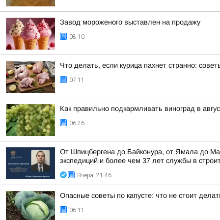
Завод мороженого выставлен на продажу
08:10
Что делать, если курица пахнет странно: совет
07:11
Как правильно подкармливать виноград в авгу
06:26
От Шпицбергена до Байконура, от Ямала до Ма
экспедиций и более чем 37 лет службы в строи
Вчера, 21:46
Опасные советы по капусте: что не стоит дела
06:11