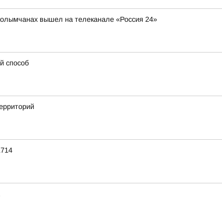
колымчанах вышел на телеканале «Россия 24»
й способ
территорий
1714