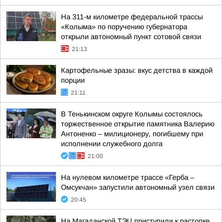
На 311-м километре федеральной трассы
«Колыма» по поручению губернатора
открыли автономный пункт сотовой связи
21:13
Картофельные зразы: вкус детства в каждой
порции
21:11
В Тенькинском округе Колымы состоялось
торжественное открытие памятника Валерию
Антоненко – милиционеру, погибшему при
исполнении служебного долга
21:00
На нулевом километре трассе «Герба –
Омсукчан» запустили автономный узел связи
20:45
На Магаданской ТЭЦ приступили к растопке