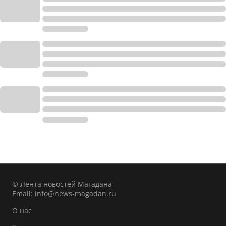
© Лента новостей Магадана
Email:
info@news-magadan.ru
О нас