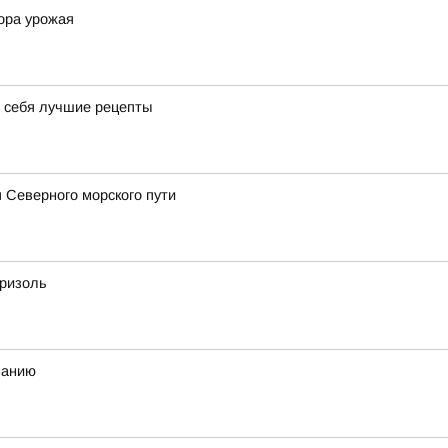
ора урожая
я себя лучшие рецепты
 Северного морского пути
бризоль
манию