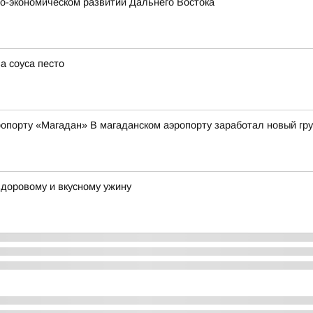
о-экономическом развитии Дальнего Востока
а соуса песто
опорту «Магадан» В магаданском аэропорту заработал новый гр
 здоровому и вкусному ужину