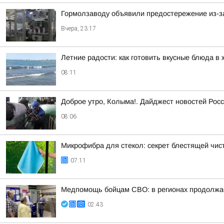
Гормолзаводу объявили предостережение из-з
Вчера, 23:17
Летние радости: как готовить вкусные блюда в 
08:11
Доброе утро, Колыма!. Дайджест новостей Росс
08:06
Микрофибра для стекол: секрет блестящей чис
07:11
Медпомощь бойцам СВО: в регионах продолжае
02:43