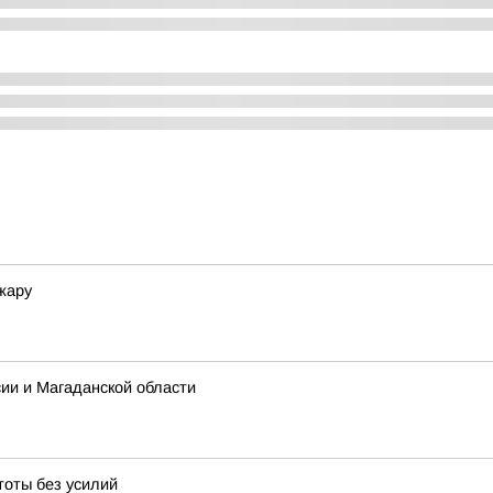
 жару
сии и Магаданской области
тоты без усилий