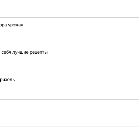
ора урожая
я себя лучшие рецепты
бризоль