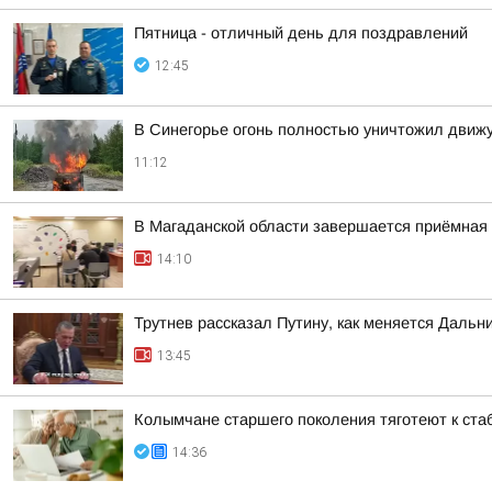
Пятница - отличный день для поздравлений
12:45
В Синегорье огонь полностью уничтожил движ
11:12
В Магаданской области завершается приёмная
14:10
Трутнев рассказал Путину, как меняется Дальн
13:45
Колымчане старшего поколения тяготеют к ста
14:36