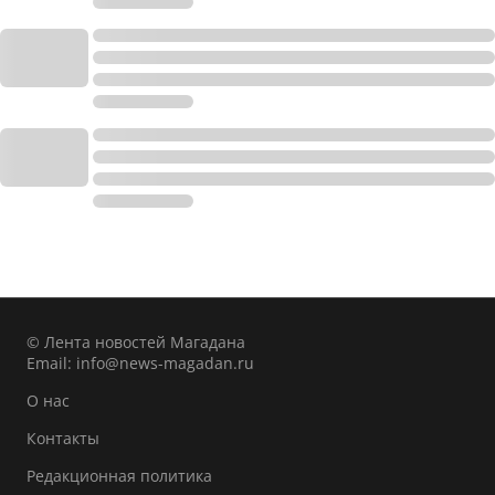
© Лента новостей Магадана
Email:
info@news-magadan.ru
О нас
Контакты
Редакционная политика