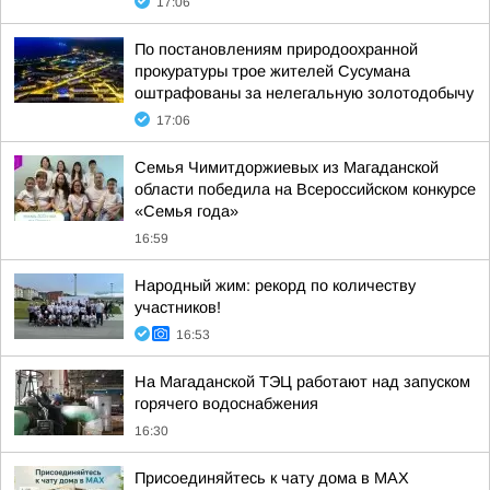
17:06
По постановлениям природоохранной
прокуратуры трое жителей Сусумана
оштрафованы за нелегальную золотодобычу
17:06
Семья Чимитдоржиевых из Магаданской
области победила на Всероссийском конкурсе
«Семья года»
16:59
Народный жим: рекорд по количеству
участников!
16:53
На Магаданской ТЭЦ работают над запуском
горячего водоснабжения
16:30
Присоединяйтесь к чату дома в MAX