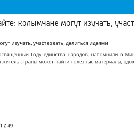
айте: колымчане могут изучать, учас
могут изучать, участвовать, делиться идеями
посвящённый Году единства народов, напомнили в Ми
й житель страны может найти полезные материалы, вд
 Z 49