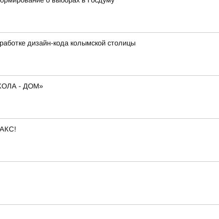
формирование о выборах в Госдуму
работке дизайн-кода колымской столицы
ОЛА - ДОМ»
МАКС!