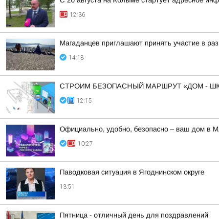
С 20 августа на Колыме стартует адресное ин
12:36
Магаданцев приглашают принять участие в раз
14:18
СТРОИМ БЕЗОПАСНЫЙ МАРШРУТ «ДОМ - ШК
12:15
Официально, удобно, безопасно – ваш дом в 
10:27
Паводковая ситуация в Ягоднинском округе
13:51
Пятница - отличный день для поздравлений