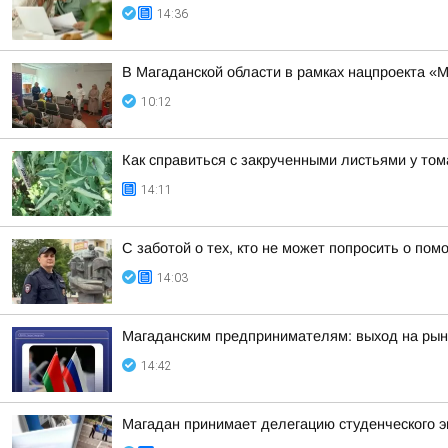
14:36
В Магаданской области в рамках нацпроекта «
10:12
Как справиться с закрученными листьями у то
14:11
С заботой о тех, кто не может попросить о по
14:03
Магаданским предпринимателям: выход на рын
14:42
Магадан принимает делегацию студенческого э