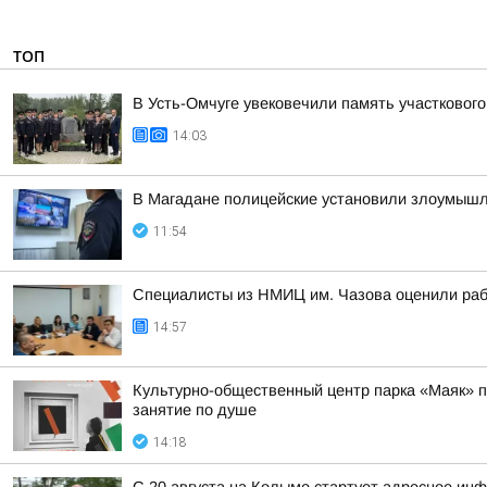
ТОП
В Усть-Омчуге увековечили память участковог
14:03
В Магадане полицейские установили злоумышлен
11:54
Специалисты из НМИЦ им. Чазова оценили раб
14:57
Культурно-общественный центр парка «Маяк» пр
занятие по душе
14:18