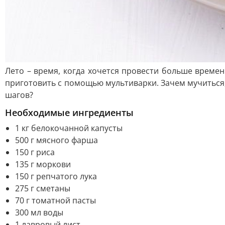
Лето – время, когда хочется провести больше времен
приготовить с помощью мультиварки. Зачем мучиться,
шагов?
Необходимые ингредиенты
1 кг белокочанной капусты
500 г мясного фарша
150 г риса
135 г моркови
150 г репчатого лука
275 г сметаны
70 г томатной пасты
300 мл воды
1 лавровый лист